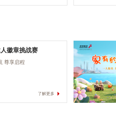
达人徽章挑战赛
航 尊享启程
了解更多