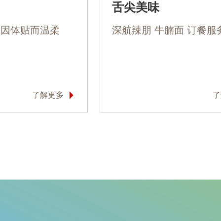
舌尖美味
，因体贴而温柔
深航辣朋 牛腩面 订餐服
了解更多
了