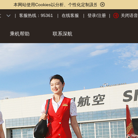
使用Cookies以分析、个性化定制及投放广告。点击
【Cookies声明】
，
文
|
客服热线：95361
|
在线客服
|
登录/注册
|
关闭语音
乘机帮助
联系深航